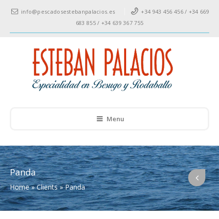
info@pescadosestebanpalacios.es
+34 943 456 456 / +34 669
683 855 / +34 639 367 755
Menu
Panda
Home
»
Clients
»
Panda