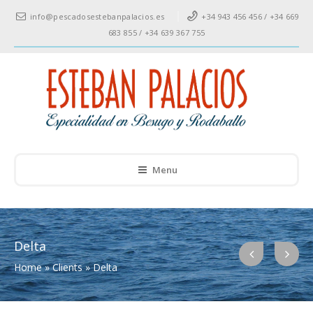
info@pescadosestebanpalacios.es
+34 943 456 456 / +34 669
683 855 / +34 639 367 755
Menu
Delta
Home
»
Clients
»
Delta