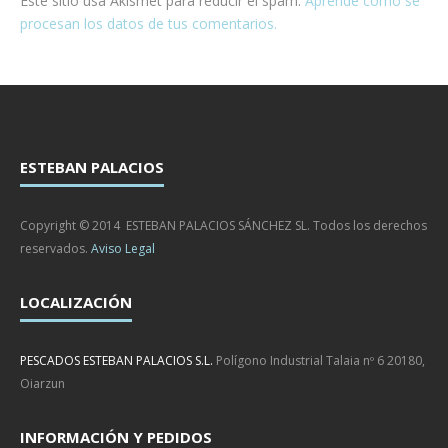
Este sitio usa Akismet para reducir el spam.
Aprende cómo se
procesan los datos de tus comentarios.
ESTEBAN PALACIOS
Copyright © 2014 ESTEBAN PALACIOS SÁNCHEZ SL. Todos los derechos
reservados.
Aviso Legal
LOCALIZACIÓN
PESCADOS ESTEBAN PALACIOS S.L.
Polígono Industrial Talaia nº 6 20180,
Oiarzun
INFORMACIÓN Y PEDIDOS