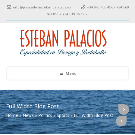
info@pescadosestebanpalacios.es
+34 943 456 456 / +34 669
683 855 / +34 639 367 755
Menu
Full Width Blog Post
Home
»
News
»
Politics
»
Sports
»
Full Width Blog Post