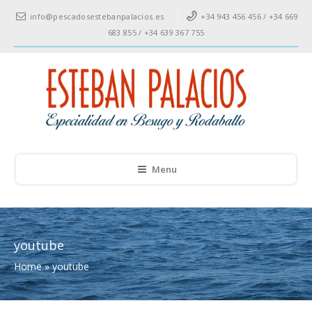
info@pescadosestebanpalacios.es
+34 943 456 456 / +34 669
683 855 / +34 639 367 755
Menu
youtube
Home
»
youtube