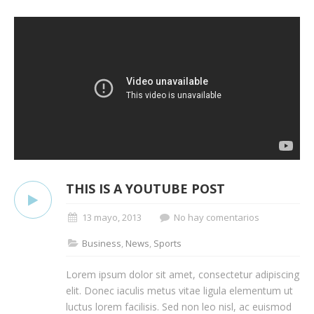
THIS IS A YOUTUBE POST
13 mayo, 2013
No hay comentarios
Business
,
News
,
Sports
Lorem ipsum dolor sit amet, consectetur adipiscing
elit. Donec iaculis metus vitae ligula elementum ut
luctus lorem facilisis. Sed non leo nisl, ac euismod