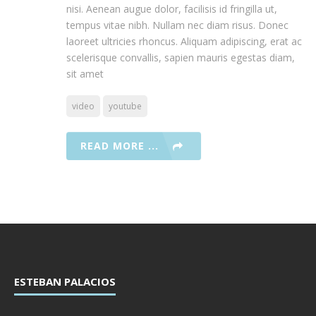
nisi. Aenean augue dolor, facilisis id fringilla ut,
tempus vitae nibh. Nullam nec diam risus. Donec
laoreet ultricies rhoncus. Aliquam adipiscing, erat ac
scelerisque convallis, sapien mauris egestas diam,
sit amet
video
youtube
READ MORE ...
ESTEBAN PALACIOS