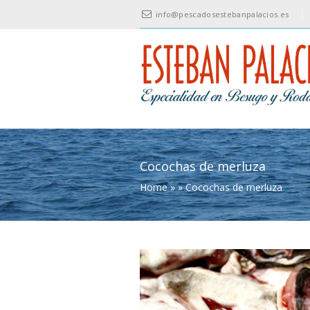
info@pescadosestebanpalacios.es
Cocochas de merluza
Home
»
»
Cocochas de merluza