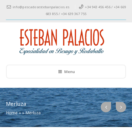
info@pescadosestebanpalacios.es
+34 943 456 456 / +34 669
683 855 / +34 639 367 755
Menu
Merluza
Home
»
»
Merluza